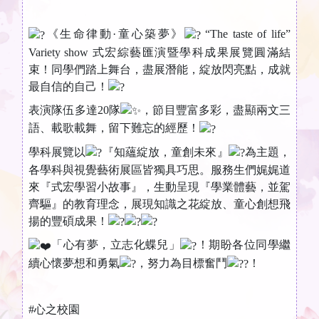
《生命律動·童心築夢》
“The taste of life”
Variety show 式宏綜藝匯演暨學科成果展覽圓滿結
束！同學們踏上舞台，盡展潛能，綻放閃亮點，成就
最自信的自己！
表演隊伍多達20隊
，節目豐富多彩，盡顯兩文三
語、載歌載舞，留下難忘的經歷！
學科展覽以
『知蘊綻放，童創未來』
為主題，
各學科與視覺藝術展區皆獨具巧思。服務生們娓娓道
來『式宏學習小故事』，生動呈現『學業體藝，並駕
齊驅』的教育理念，展現知識之花綻放、童心創想飛
揚的豐碩成果！
「心有夢，立志化蝶兒」
！期盼各位同學繼
續心懷夢想和勇氣
，努力為目標奮鬥
！
#心之校園