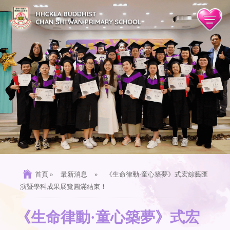
首頁
»
最新消息
»
《生命律動·童心築夢》式宏綜藝匯
演暨學科成果展覽圓滿結束！
《生命律動·童心築夢》式宏