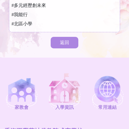
#多元經歷創未來
#我能行
#北區小學
返回
家教會
入學資訊
常用連結