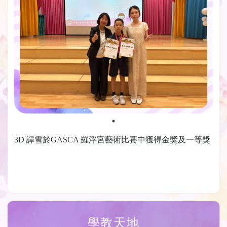
3D 譚雪於GASCA 羅浮宮藝術比賽中獲得金獎及一等獎
學教天地