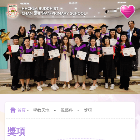
首頁
»
學教天地
»
視藝科
»
獎項
獎項