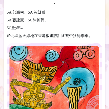
5A 郭穎桐、5A 黃凱嵐、
5A 張建豪、5C陳錦菁、
5C丘煒琳
於北區藍天綠地在香港板畫設計比賽中獲得季軍。