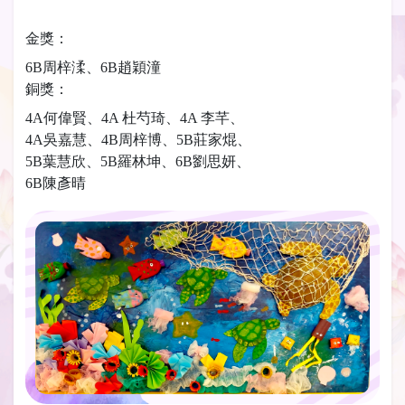
金獎：
6B周梓渘、6B趙穎潼
銅獎：
4A何偉賢、4A 杜芍琦、4A 李芊、
4A吳嘉慧、4B周梓博、5B莊家焜、
5B葉慧欣、5B羅林坤、6B劉思妍、
6B陳彥晴