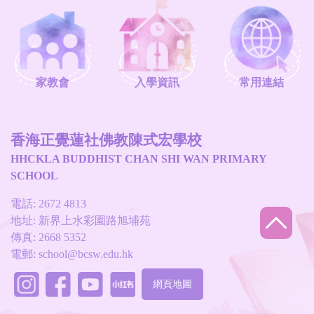
家教會
入學資訊
常用連結
香海正覺蓮社佛教陳式宏學校
HHCKLA BUDDHIST CHAN SHI WAN PRIMARY
SCHOOL
電話: 2672 4813
地址: 新界上水彩園路旭埔苑
傳真: 2668 5352
電郵:
school@bcsw.edu.hk
網頁地圖