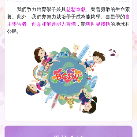
我們致力培育學子兼具
慈悲奉獻
、樂善勇敢的生命素
養。此外，我們亦努力栽培學子成為能夠學、喜歡學的
自
主學習者
，
創意和解難能力兼備
，能
與世界接軌
的地球村
公民。