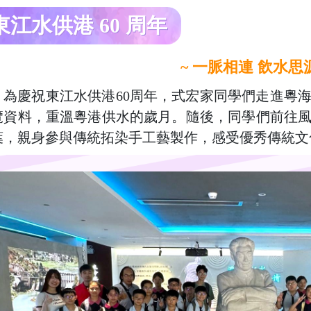
東江水供港 60 周年
~ 一脈相連 飲水思源
為慶祝東江水供港60周年，式宏家同學們走進粵
覽資料，重溫粵港供水的歲月。隨後，同學們前往
葉，親身參與傳統拓染手工藝製作，感受優秀傳統文