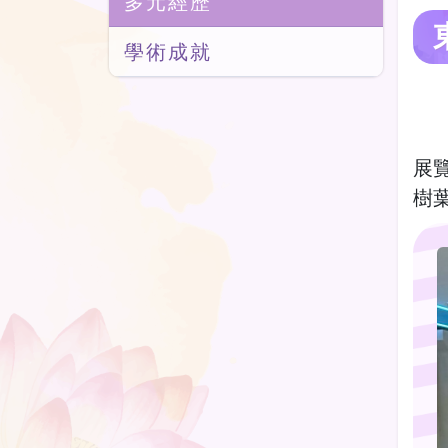
多元經歷
學術成就
展
樹