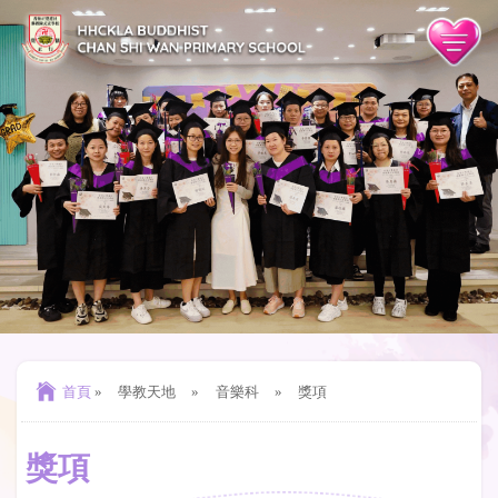
首頁
»
學教天地
»
音樂科
»
獎項
獎項