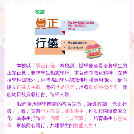
本校以
「覺正行儀」
為校訓，辦學使命是培養學生的
正知正見，要求學生勵志學行。本著佛陀教化精神，在傳
授學科知識外，同時協助學生認識佛理和活用佛法，從而
建立
正確人生觀
，開拓
世界視野
，培養
良好品德操守
，俾
能於日後貢獻社會、造福人群。
我們秉承辦學團體的教育宗旨，謹遵校訓「覺正行
儀」，致力實踐
全人教育
，
關愛學生
，推動校園溫馨家文
化，為學生打造
第二個家—「式宏家」
；培育學生
心靈成
長
，家校同心同行，共建學生的
豐盛人生
！