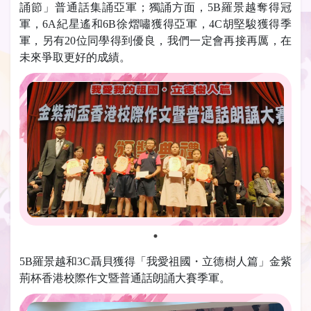
誦節」普通話集誦亞軍；獨誦方面，5B羅景越奪得冠
軍，6A紀星遙和6B徐熠嘯獲得亞軍，4C胡堅駿獲得季
軍，另有20位同學得到優良，我們一定會再接再厲，在
未來爭取更好的成績。
5B羅景越和3C聶貝獲得「我愛祖國・立德樹人篇」金紫
荊杯香港校際作文暨普通話朗誦大賽季軍。