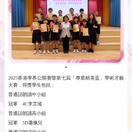
2025香港學界公開賽暨第七屆「專業精英盃」學術才藝
大賽，得獎學生包括：
普通話朗誦中小組
冠軍 4C李芷瑤
普通話朗誦高小組
冠軍 5D蕭佩兒