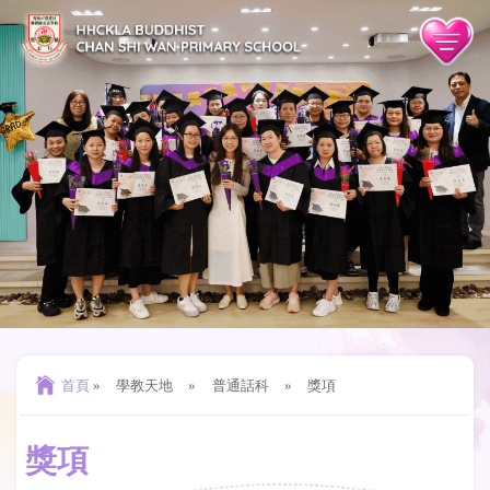
首頁
»
學教天地
»
普通話科
»
獎項
獎項