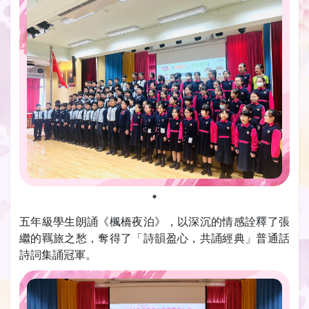
五年級學生朗誦《楓橋夜泊》，以深沉的情感詮釋了張
繼的羈旅之愁，奪得了「詩韻盈心，共誦經典」普通話
詩詞集誦冠軍。