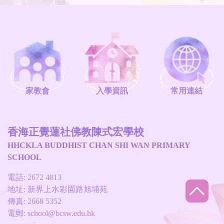
家教會
入學資訊
常用連結
香海正覺蓮社佛教陳式宏學校
HHCKLA BUDDHIST CHAN SHI WAN PRIMARY
SCHOOL
電話: 2672 4813
地址: 新界上水彩園路旭埔苑
傳真: 2668 5352
電郵:
school@bcsw.edu.hk