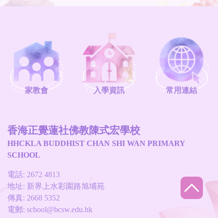
家教會
入學資訊
常用連結
香海正覺蓮社佛教陳式宏學校
HHCKLA BUDDHIST CHAN SHI WAN PRIMARY
SCHOOL
電話: 2672 4813
地址: 新界上水彩園路旭埔苑
傳真: 2668 5352
電郵:
school@bcsw.edu.hk