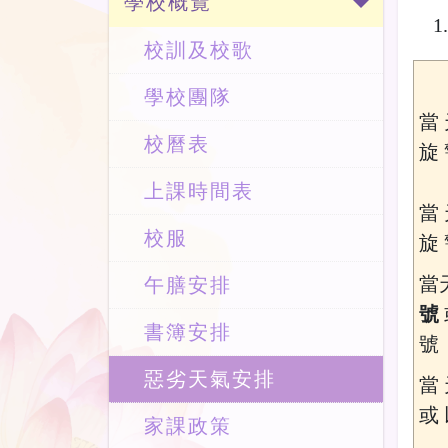
學校概覽
校訓及校歌
學校團隊
當 
校曆表
旋 
上課時間表
當 
校服
旋 
當
午膳安排
號
書簿安排
號
惡劣天氣安排
當 
或 
家課政策