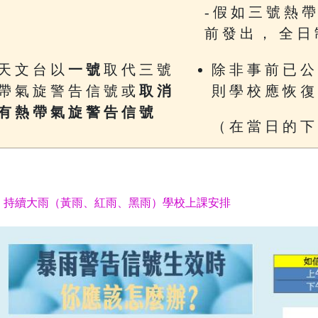
- 假 如 三 號 熱 帶
前 發 出 ， 全 日 
天 文 台 以
一 號
取 代 三 號
除 非 事 前 已 公
帶 氣 旋 警 告 信 號 或
取 消
則 學 校 應 恢 復
有 熱 帶 氣 旋 警 告 信 號
（ 在 當 日 的 下
持續大雨（黃雨、紅雨、黑雨）學校上課安排