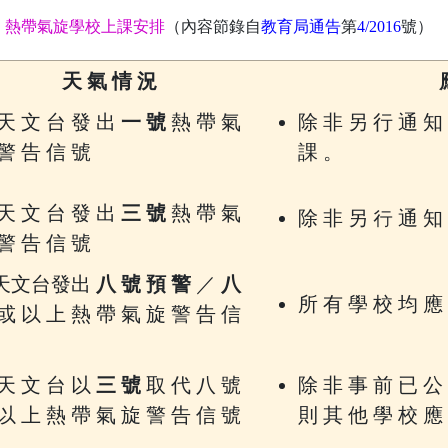
熱帶氣旋學校上課安排
（內容節錄自
教育局通告
第
4/2016
號）
天 氣 情 況
天 文 台 發 出
一 號
熱 帶 氣
除 非 另 行 通 知
警 告 信 號
課 。
天 文 台 發 出
三 號
熱 帶 氣
除 非 另 行 通 知
警 告 信 號
天文台發出
八 號 預 警
／
八
所 有 學 校 均 應
或 以 上 熱 帶 氣 旋 警 告 信
天 文 台 以
三 號
取 代 八 號
除 非 事 前 已 公
以 上 熱 帶 氣 旋 警 告 信 號
則 其 他 學 校 應