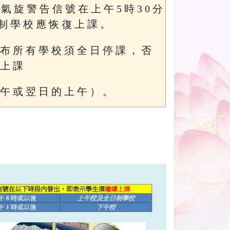
 氣 旋 警 告 信 號 在 上 午 5 時 3 0 分
制 學 校 應 恢 復 上 課 。
 布 所 有 學 校 須 全 日 停 課 ， 否
 上 課
 午 或 翌 日 的 上 午 ） 。