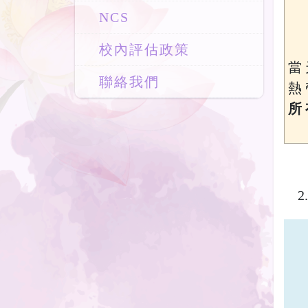
NCS
校內評估政策
當 
聯絡我們
熱 
所 