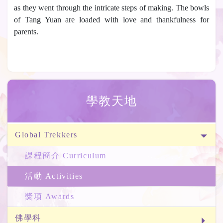
as they went through the intricate steps of making. The bowls
of Tang Yuan are loaded with love and thankfulness for
parents.
學教天地
Global Trekkers
課程簡介 Curriculum
活動 Activities
獎項 Awards
佛學科