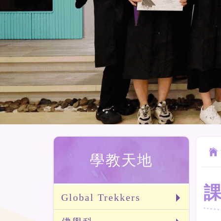
學教天地
Global Trekkers