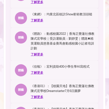
了解更多
《東網》：均業北區校訪Show射術教頂頭槌
體藝
了解更多
《體路》：動感校園2022｜香海正覺蓮社佛教
體藝
陳式宏學校｜受訪運動員：劉靜雯｜體路✖精
英運動員慈善基金賽馬會動感校園小記者培訓
計劃
了解更多
《信報》：宏利資助400小學生學AI寫程式
體藝
了解更多
《香港01》：【校園天地】香海正覺蓮社佛教
體藝
陳式宏學校Dreamstarter7月6日圓夢
了解更多