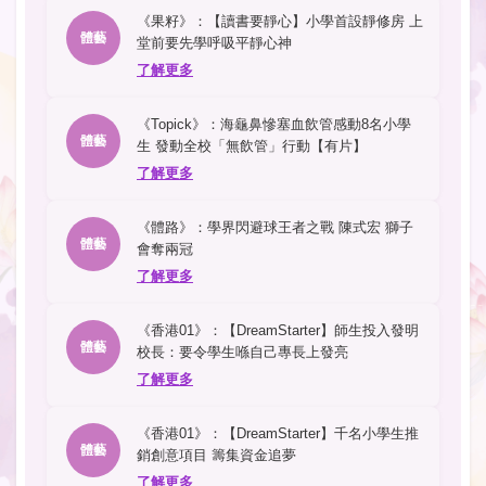
《果籽》：【讀書要靜心】小學首設靜修房 上
體藝
堂前要先學呼吸平靜心神
了解更多
《Topick》：海龜鼻慘塞血飲管感動8名小學
體藝
生 發動全校「無飲管」行動【有片】
了解更多
《體路》：學界閃避球王者之戰 陳式宏 獅子
體藝
會奪兩冠
了解更多
《香港01》：【DreamStarter】師生投入發明
體藝
校長：要令學生喺自己專長上發亮
了解更多
《香港01》：【DreamStarter】千名小學生推
體藝
銷創意項目 籌集資金追夢
了解更多