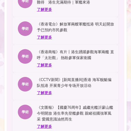
學術
難得 港生充滿期待｜軍艦來港
了解更多
《香港電台》解放軍兩艘軍艦抵港 明天起開放
學術
予已預約市民參觀
了解更多
《香港商報》有片丨港生踴躍參觀海軍兩艦 直
學術
呼「太壯觀」 熱盼參軍保家衛國
了解更多
《CCTV新聞》[新闻直播间]香港 海军舰艇编
學術
队抵港 开展青少年专场开放活动
了解更多
《文匯報》【國慶76周年】戚繼光艦沂蒙山艦
學術
今明開放 港生率先登艦參觀 親睹祖國強軍風
采 愛國意識油然而生
了解更多