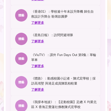
《香港01》：學校逾十年未設升降機 師生自
體藝
救設計升降台 盼籌款圓夢
了解更多
《星島日報》：訪問閃避球隊
體藝
了解更多
《ViuTV》：課外 Fun Days Out 第9集︱單輪
體藝
單車
了解更多
《體路》：動感校園小記者・陳式宏學校｜採
體藝
訪高澔塱 與港足成員陳凱柏較量
了解更多
《我撐本地波》：【足動校園】足總 X 均業北
體藝
區 X 香海正覺蓮社佛教陳式宏學校