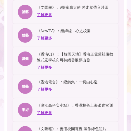
《文匯報》：9學童膺大使 將走塑帶入沙田
體藝
了解更多
《NowTV》：經緯線 - 心之校園
體藝
了解更多
《香港01》：【校園天地】香海正覺蓮社佛教
體藝
陳式宏學校向可持續發展夢出發
了解更多
《香港電台》：鏗鏘集：一切由心造
體藝
了解更多
《张江高科实小站》：香港校长上海跟岗实训
學術
了解更多
《文匯報》：善用校園電視 製作綠色短片