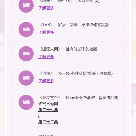
《晴報》：學生乖了，因為靜觀 (2)
體藝
了解更多
《TVB》：家居．築則 - 小學禪修室設計
體藝
了解更多
《溫暖人間》：擁有[心房] 的校園
體藝
了解更多
《信報》：停一停 心呼吸(澄鏡臺 - 許曉暉)
體藝
了解更多
《香港電台》：Harry哥哥放暑假 - 啟夢者計劃
體藝
式宏水母間
第二十七集
/
第二十二集