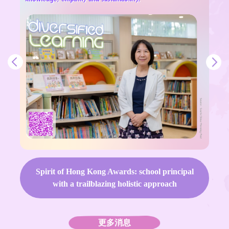
Spirit of Hong Kong Awards: school principal
with a trailblazing holistic approach
更多消息