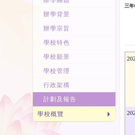
辦學團體
三年
辦學背景
辦學宗旨
學校特色
學校願景
20
學校管理
行政架構
計劃及報告
20
學校概覽