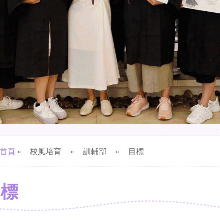
首頁
»
校風培育
»
訓輔部
»
目標
目標