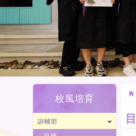
校風培育
訓輔部